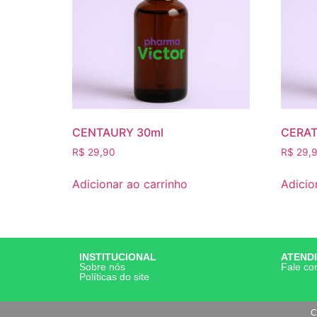
CENTAURY 30ml
CERAT
R$
29,90
R$
29,
Adicionar ao carrinho
Adicio
INSTITUCIONAL
ATEND
Sobre nós
Fale co
Políticas do site
C