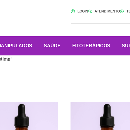
LOGIN
ATENDIMENTO
T
MANIPULADOS
SAÚDE
FITOTERÁPICOS
SU
stima”