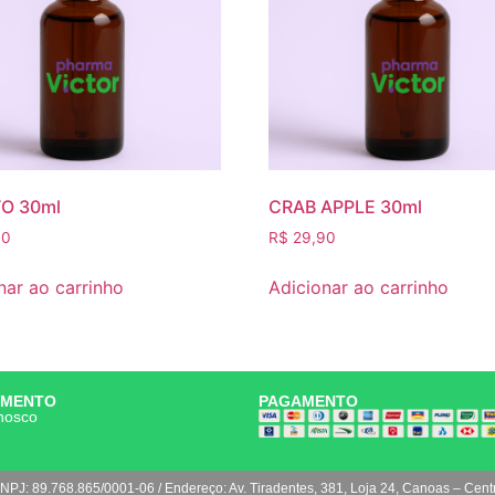
O 30ml
CRAB APPLE 30ml
90
R$
29,90
nar ao carrinho
Adicionar ao carrinho
IMENTO
PAGAMENTO
nosco
NPJ: 89.768.865/0001-06 / Endereço: Av. Tiradentes, 381, Loja 24, Canoas – Cent