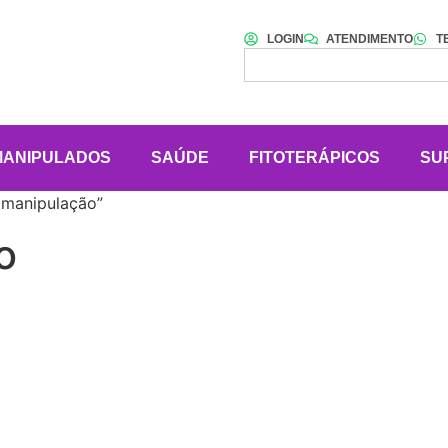
LOGIN
ATENDIMENTO
T
MANIPULADOS
SAÚDE
FITOTERÁPICOS
SU
 manipulação”
o