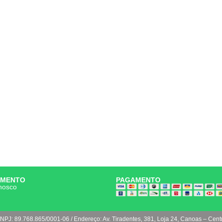
IMENTO
PAGAMENTO
nosco
NPJ: 89.768.865/0001-06 / Endereço: Av. Tiradentes, 381, Loja 24, Canoas – Cent