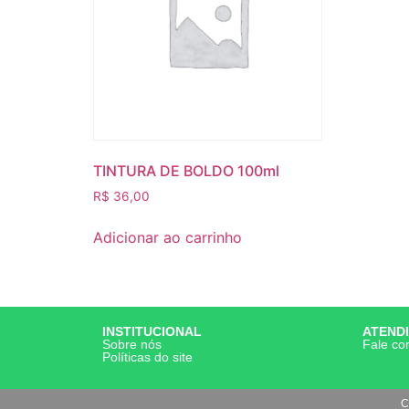
TINTURA DE BOLDO 100ml
R$
36,00
Adicionar ao carrinho
INSTITUCIONAL
ATEND
Sobre nós
Fale co
Políticas do site
C