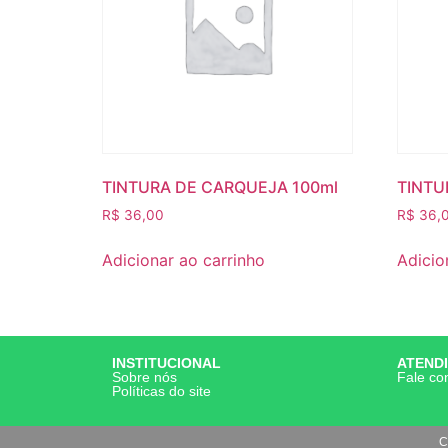
TINTURA DE CARQUEJA 100ml
TINTU
R$
36,00
R$
36,
Adicionar ao carrinho
Adicio
INSTITUCIONAL
ATEND
Sobre nós
Fale co
Políticas do site
C