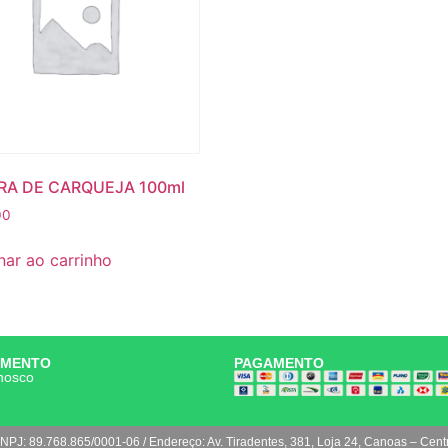
RA DE CARQUEJA 100ml
00
nar ao carrinho
IMENTO
PAGAMENTO
nosco
NPJ: 89.768.865/0001-06 / Endereço: Av. Tiradentes, 381, Loja 24, Canoas – Cent