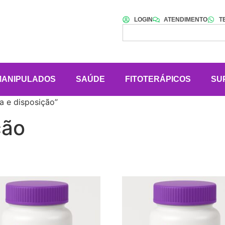
LOGIN
ATENDIMENTO
T
MANIPULADOS
SAÚDE
FITOTERÁPICOS
SU
a e disposição”
ção