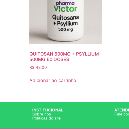
QUITOSAN 500MG + PSYLLIUM
500MG 60 DOSES
R$
48,00
Adicionar ao carrinho
INSTITUCIONAL
ATEND
Sobre nós
Fale co
Políticas do site