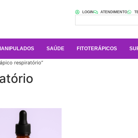
LOGIN
ATENDIMENTO
T
MANIPULADOS
SAÚDE
FITOTERÁPICOS
SU
pico respiratório”
atório