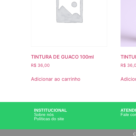
TINTURA DE GUACO 100ml
TINTU
R$
36,00
R$
36,
Adicionar ao carrinho
Adicio
INSTITUCIONAL
ATEND
Sobre nós
Fale co
Políticas do site
C