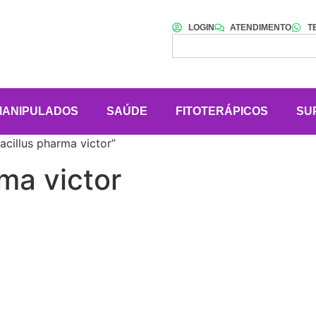
LOGIN
ATENDIMENTO
T
MANIPULADOS
SAÚDE
FITOTERÁPICOS
SU
cillus pharma victor”
ma victor