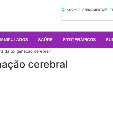
LOGIN
ATENDIMENTO
T
MANIPULADOS
SAÚDE
FITOTERÁPICOS
SU
a da oxigenação cerebral”
nação cerebral