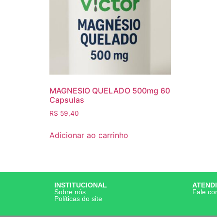
MAGNESIO QUELADO 500mg 60
Capsulas
R$
59,40
Adicionar ao carrinho
INSTITUCIONAL
ATEND
Sobre nós
Fale co
Políticas do site