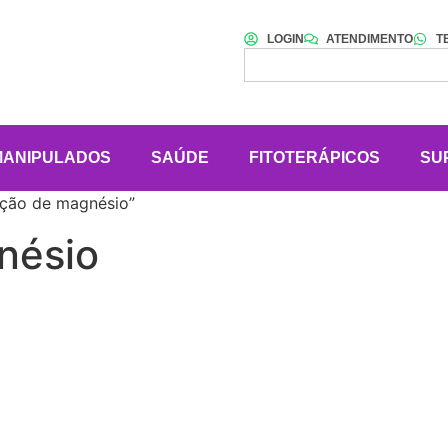
LOGIN
ATENDIMENTO
T
MANIPULADOS
SAÚDE
FITOTERÁPICOS
SU
ição de magnésio”
nésio