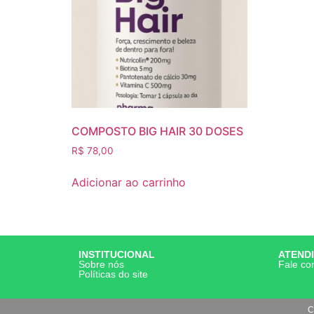
COMPOSTO BIG HAIR 30 DOSES
R$
78,00
Adicionar ao carrinho
INSTITUCIONAL
ATEND
Sobre nós
Fale co
Políticas do site
C