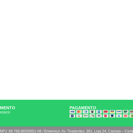
IMENTO
PAGAMENTO
nosco
NPJ: 89.768.865/0001-06 / Endereço: Av. Tiradentes, 381, Loja 24, Canoas – Cent