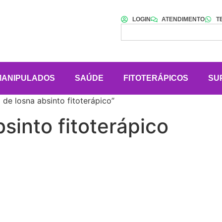
LOGIN
ATENDIMENTO
T
MANIPULADOS
SAÚDE
FITOTERÁPICOS
SU
de losna absinto fitoterápico”
bsinto fitoterápico