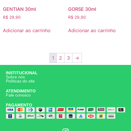
GENTIAN 30ml
GORSE 30ml
R$
29,90
R$
29,90
Adicionar ao carrinho
Adicionar ao carrinho
1
2
3
→
INSTITUCIONAL
Sobre nós
Políticas do site
ATENDIMENTO
Fale conosco
PAGAMENTO