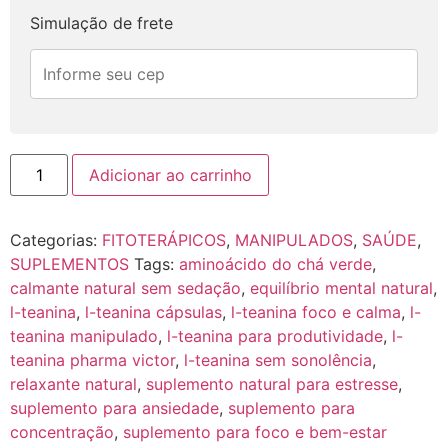
Simulação de frete
Adicionar ao carrinho
Categorias:
FITOTERÁPICOS
,
MANIPULADOS
,
SAÚDE
,
SUPLEMENTOS
Tags:
aminoácido do chá verde
,
calmante natural sem sedação
,
equilíbrio mental natural
,
l-teanina
,
l-teanina cápsulas
,
l-teanina foco e calma
,
l-
teanina manipulado
,
l-teanina para produtividade
,
l-
teanina pharma victor
,
l-teanina sem sonolência
,
relaxante natural
,
suplemento natural para estresse
,
suplemento para ansiedade
,
suplemento para
concentração
,
suplemento para foco e bem-estar