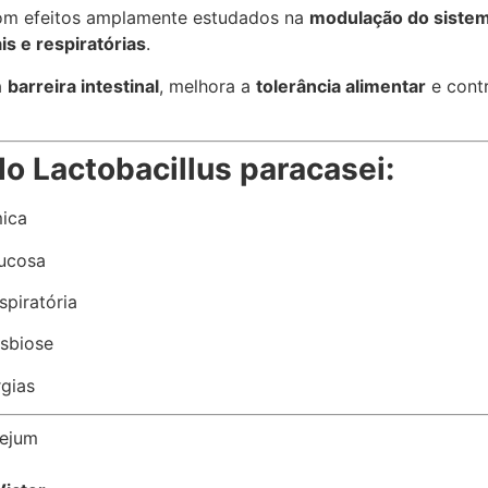
om efeitos amplamente estudados na
modulação do siste
is e respiratórias
.
a
barreira intestinal
, melhora a
tolerância alimentar
e contr
do Lactobacillus paracasei:
mica
mucosa
spiratória
isbiose
rgias
jejum