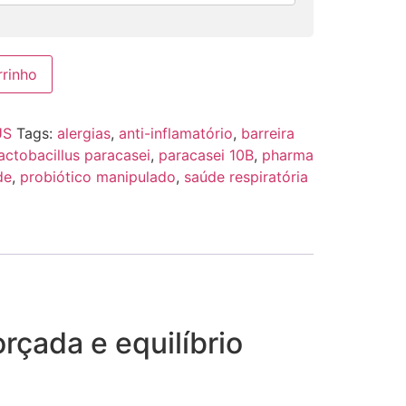
rrinho
US
Tags:
alergias
,
anti-inflamatório
,
barreira
lactobacillus paracasei
,
paracasei 10B
,
pharma
de
,
probiótico manipulado
,
saúde respiratória
rçada e equilíbrio