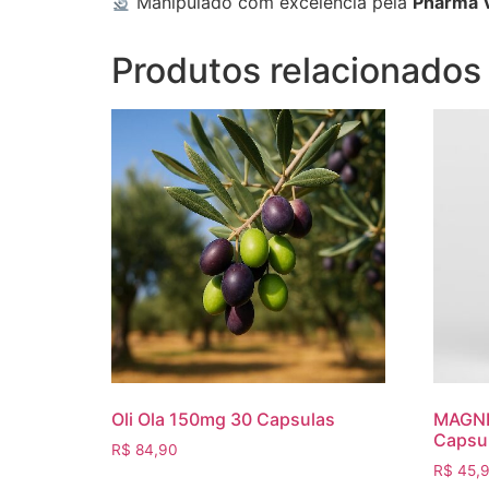
Manipulado com excelência pela
Pharma V
Produtos relacionados
Oli Ola 150mg 30 Capsulas
MAGNE
Capsu
R$
84,90
R$
45,