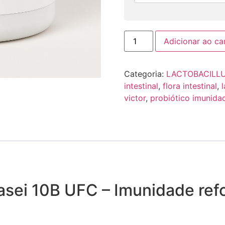
Adicionar ao ca
Categoria:
LACTOBACILL
intestinal
,
flora intestinal
,
victor
,
probiótico imunida
asei 10B UFC – Imunidade refo