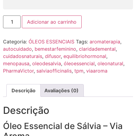
Adicionar ao carrinho
Categoria:
ÓLEOS ESSENCIAIS
Tags:
aromaterapia
,
autocuidado
,
bemestarfeminino
,
claridademental
,
cuidadosnaturais
,
difusor
,
equilibriohormonal
,
menopausa
,
oleodesalvia
,
óleoessencial
,
oleonatural
,
PharmaVictor
,
salviaofficinalis
,
tpm
,
viaaroma
Descrição
Avaliações (0)
Descrição
Óleo Essencial de Sálvia – Via